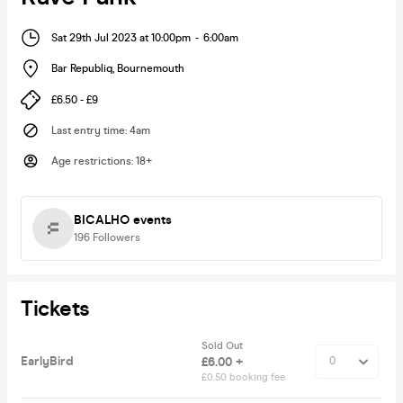
Sat 29th Jul 2023 at 10:00pm
-
6:00am
Bar Republiq
,
Bournemouth
£6.50 - £9
Last entry time
:
4am
Age restrictions
:
18+
BICALHO events
196
Followers
Tickets
Sold Out
EarlyBird
£6.00 +
£0.50 booking fee