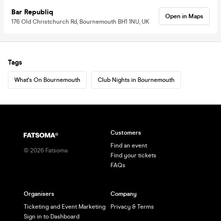
Bar Republiq
Open in Maps
176 Old Christchurch Rd, Bournemouth BH1 1NU, UK
Tags
What's On Bournemouth
Club Nights in Bournemouth
Customers
Find an event
©
2026
Fatsoma
Find your tickets
FAQs
Organisers
Company
Ticketing and Event Marketing
Privacy & Terms
Sign in to Dashboard