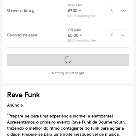
Sold Out
General Entry
£7.00 +
£1.00 booking fee
Off Sale
Second release
£8.00 +
£1.00 booking fee
Tickets on sale soon
Nothing selected yet
Rave Funk
Anúncio:
"Prepare-se para uma experiência incrível e eletrizante!
Apresentamos o primeiro evento Rave Funk de Bournemouth,
trazendo o melhor do ritmo contagiante do funk para agitar a
cidade. Prepare-se para uma noite inesquecível de música,