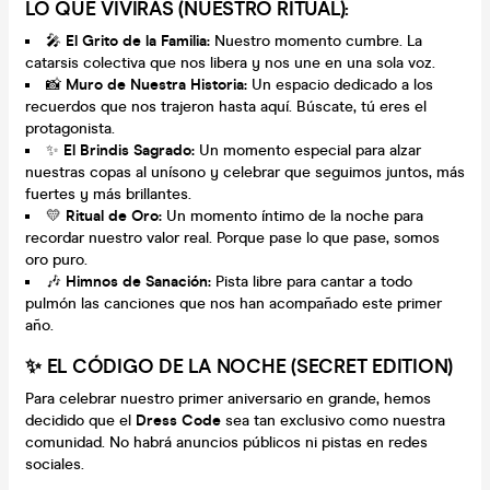
LO QUE VIVIRÁS (NUESTRO RITUAL):
🎤
El Grito de la Familia:
Nuestro momento cumbre. La
catarsis colectiva que nos libera y nos une en una sola voz.
📸
Muro de Nuestra Historia:
Un espacio dedicado a los
recuerdos que nos trajeron hasta aquí. Búscate, tú eres el
protagonista.
✨
El Brindis Sagrado:
Un momento especial para alzar
nuestras copas al unísono y celebrar que seguimos juntos, más
fuertes y más brillantes.
💛
Ritual de Oro:
Un momento íntimo de la noche para
recordar nuestro valor real. Porque pase lo que pase, somos
oro puro.
🎶
Himnos de Sanación:
Pista libre para cantar a todo
pulmón las canciones que nos han acompañado este primer
año.
✨ EL CÓDIGO DE LA NOCHE (SECRET EDITION)
Para celebrar nuestro primer aniversario en grande, hemos
decidido que el
Dress Code
sea tan exclusivo como nuestra
comunidad. No habrá anuncios públicos ni pistas en redes
sociales.