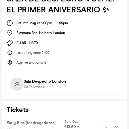
EL PRIMER ANIVERSARIO ✨
Sat 16th May at 6:00pm
-
11:55pm
Simmons Bar | Holborn
,
London
£14.85 - £18.70
Last entry time
:
21:00
Age restrictions
:
18
Sala Despecho London
1.1k
Followers
Tickets
Sold Out
Early Bird (Madrugadores)
£13.50 +