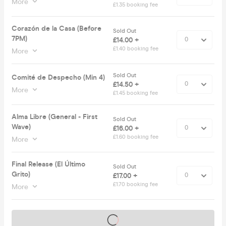
More
£1.35 booking fee
Corazón de la Casa (Before
Sold Out
7PM)
£14.00 +
£1.40 booking fee
More
Sold Out
Comité de Despecho (Min 4)
£14.50 +
More
£1.45 booking fee
Alma Libre (General - First
Sold Out
Wave)
£16.00 +
£1.60 booking fee
More
Final Release (El Último
Sold Out
Grito)
£17.00 +
£1.70 booking fee
More
Tickets on sale soon