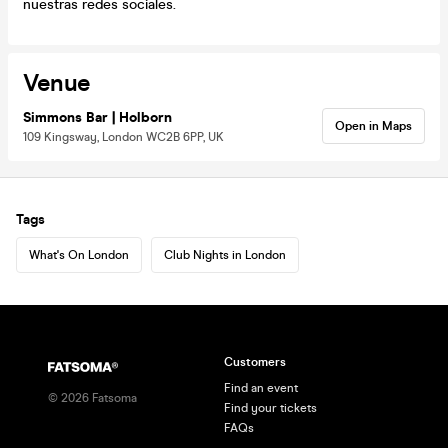
nuestras redes sociales.
Venue
Simmons Bar | Holborn
Open in Maps
109 Kingsway, London WC2B 6PP, UK
Tags
What's On London
Club Nights in London
Customers
Find an event
©
2026
Fatsoma
Find your tickets
FAQs