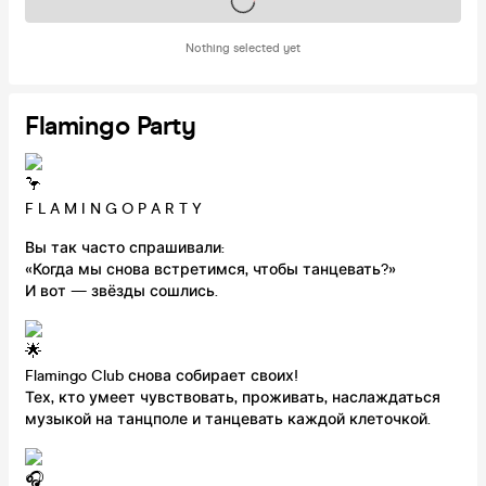
Tickets on sale soon
Nothing selected yet
Flamingo Party
F L A M I N G O P A R T Y
Вы так часто спрашивали:
«Когда мы снова встретимся, чтобы танцевать?»
И вот — звёзды сошлись.
Flamingo Club снова собирает своих!
Тех, кто умеет чувствовать, проживать, наслаждаться
музыкой на танцполе и танцевать каждой клеточкой.