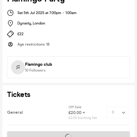
Sat 5th Jul 2025 at 7:00pm
-
1:00am
Dynasty
,
London
£22
Age restrictions
:
18
Flamingo club
10
Followers
Tickets
Off Sale
General
£20.00 +
£2.00 booking fee