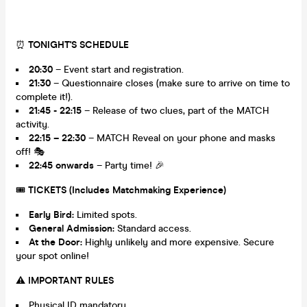
⏰
TONIGHT'S SCHEDULE
20:30
– Event start and registration.
21:30
– Questionnaire closes (make sure to arrive on time to
complete it!).
21:45 - 22:15
– Release of two clues, part of the MATCH
activity.
22:15 – 22:30
– MATCH Reveal on your phone and masks
off! 🎭
22:45 onwards
– Party time! 🎉
🎟️
TICKETS (Includes Matchmaking Experience)
Early Bird:
Limited spots.
General Admission:
Standard access.
At the Door:
Highly unlikely and more expensive. Secure
your spot online!
⚠️ IMPORTANT RULES
Physical ID mandatory.