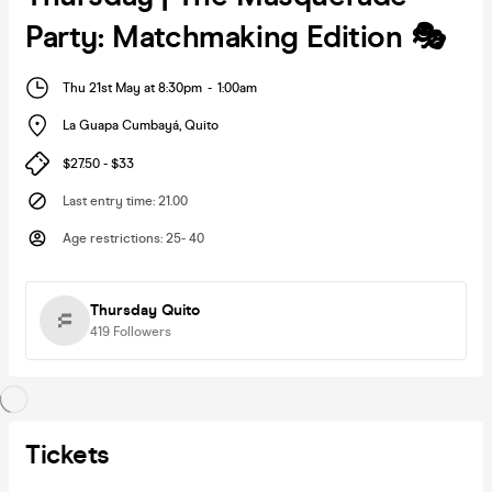
Party: Matchmaking Edition 🎭
Thu 21st May at 8:30pm
-
1:00am
La Guapa Cumbayá
,
Quito
$27.50 - $33
Last entry time
:
21.00
Age restrictions
:
25- 40
Thursday Quito
419
Followers
Tickets