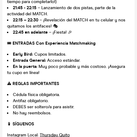
tiempo para completarlo!)
21:45 - 22:15
– Lanzamiento de dos pistas, parte de la
actividad del MATCH.
22:15 – 22:30
– ¡Revelación del MATCH en tu celular y nos
quitamos los antifaces! 🎭
22:45 en adelante
– ¡Fiesta! 🎉
🎟️
ENTRADAS Con Experiencia Matchmaking
Early Bird:
Cupos limitados.
Entrada General:
Acceso estándar.
En la puerta:
Muy poco probable y más costoso. ¡Asegura
tu cupo en línea!
⚠️
REGLAS IMPORTANTES
Cédula física obligatoria.
Antifaz obligatorio.
DEBES ser soltero/a para asistir.
No hay reembolsos.
📱 SÍGUENOS
Instagram Local:
Thursday Quito