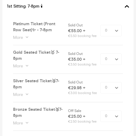
1st Sitting: 7-8pm 🕯
Platinum Ticket (Front
Sold Out
Row Seat)✨ - 7-8pm
€55.00 +
€5.50 booking fee
More
Gold Seated Ticket🥇 7-
Sold Out
8pm
€35.00 +
€3.50 booking fee
More
Silver Seated Ticket🥈7-
Sold Out
8pm
€29.98 +
€3.00 booking fee
More
Bronze Seated Ticket🥉7-
Off Sale
8pm
€25.00 +
€2.50 booking fee
More