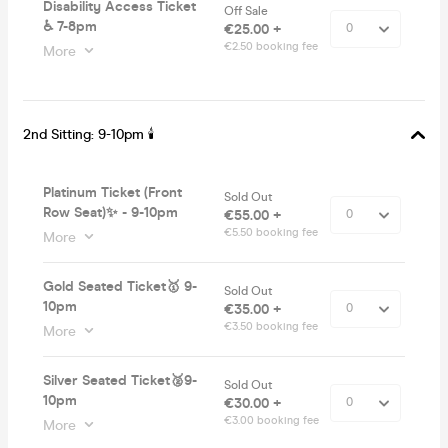
Disability Access Ticket
Off Sale
♿️ 7-8pm
€25.00 +
€2.50 booking fee
More
2nd Sitting: 9-10pm 🕯
Platinum Ticket (Front
Sold Out
Row Seat)✨ - 9-10pm
€55.00 +
€5.50 booking fee
More
Gold Seated Ticket🥇 9-
Sold Out
10pm
€35.00 +
€3.50 booking fee
More
Silver Seated Ticket🥈9-
Sold Out
10pm
€30.00 +
€3.00 booking fee
More