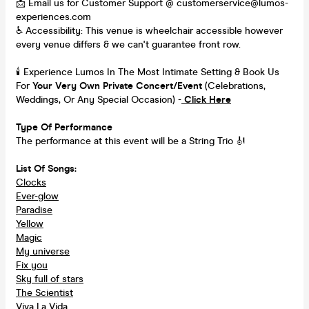
📩 Email us for Customer Support @ customerservice@lumos-
experiences.com
♿ Accessibility: This venue is wheelchair accessible however
every venue differs & we can't guarantee front row.
🕯️ Experience Lumos In The Most Intimate Setting & Book Us
For
Your Very Own Private Concert/Event
(Celebrations,
Weddings, Or Any Special Occasion) -
Click Here
Type Of Performance
The performance at this event will be a String Trio 🎻
List Of Songs:
Clocks
Ever-glow
Paradise
Yellow
Magic
My universe
Fix you
Sky full of stars
The Scientist
Viva La Vida