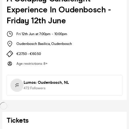
Experience In Oudenbosch -
Friday 12th June
Fri 12th Jun at 7:00pm
-
10:00pm
Oudenbosch Basilica
,
Oudenbosch
€27.50 - €60.50
Age restrictions
:
8+
Lumos: Oudenbosch, NL
472
Followers
Tickets