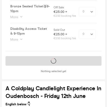
Bronze Seated Ticket🥉9-
Off Sale
10pm
€25.00 +
€2.50 booking fee
More
Disability Access Ticket
Sold Out
♿️ 9-10pm
€25.00 +
€2.50 booking fee
More
Tickets on sale soon
Nothing selected yet
A Coldplay Candlelight Experience In
Oudenbosch - Friday 12th June
English below 👇