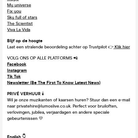
My universe
Fix you
Sky full of stars
The Scientist
Viva La Vida
Blijf op de hoogte
Laat een stralende beoordeling achter op Trustpilot 👉
Klik hier
VOLG ONS OP ALLE PLATFORMS 📲
Facebook
Instagram
Tik Tok
Newsletter (Be The First To Know Latest News)
PRIVÉ VERHUUR
🕯
Wil je onze muzikanten of kaarsen huren? Stuur dan een e-mail
naar privatehire@lumoslive.co.uk. Perfect voor bruiloften,
verlovingen, jubilea, verjaardagen en andere speciale
gebeurtenissen 💛
English 👇