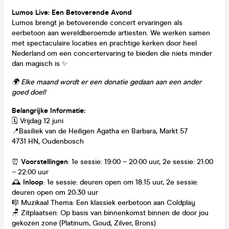
Lumos Live: Een Betoverende Avond
Lumos brengt je betoverende concert ervaringen als
eerbetoon aan wereldberoemde artiesten. We werken samen
met spectaculaire locaties en prachtige kerken door heel
Nederland om een concertervaring te bieden die niets minder
dan magisch is ✨
🌍 Elke maand wordt er een donatie gedaan aan een ander
goed doel!
Belangrijke Informatie:
🗓️ Vrijdag 12 juni
📍Basiliek van de Heiligen Agatha en Barbara, Markt 57
4731 HN, Oudenbosch
⏰
Voorstellingen
: 1e sessie: 19:00 – 20:00 uur, 2e sessie: 21:00
– 22:00 uur
🕰
Inloop
: 1e sessie: deuren open om 18:15 uur, 2e sessie:
deuren open om 20:30 uur
🎼 Muzikaal Thema: Een klassiek eerbetoon aan Coldplay
🪑 Zitplaatsen: Op basis van binnenkomst binnen de door jou
gekozen zone (Platinum, Goud, Zilver, Brons)