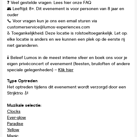
❓ Veel gestelde vragen: Lees hier onze FAQ
👥 Leeftijd: 8+. Dit evenement is voor personen van 8 jaar en
ouder
📞 Voor vragen kun je ons een email sturen via
customerservice@lumos-experiences.com
♿ Toegankelijkheid: Deze locatie is rolstoeltoegankelijk. Let op:
elke locatie is anders en we kunnen een plek op de eerste rij
niet garanderen.
🕯️ Beleef Lumos in de meest intieme sfeer en boek ons voor je
eigen privéconcert of evenement (feesten, bruiloften of andere
speciale gelegenheden) –
Klik hier
Type Optreden
Het optreden tijdens dit evenement wordt verzorgd door een
Strijktrio 🎻
Muzikale selectie:
Clocks
Ever-glow
Paradise
Yellow
Magic