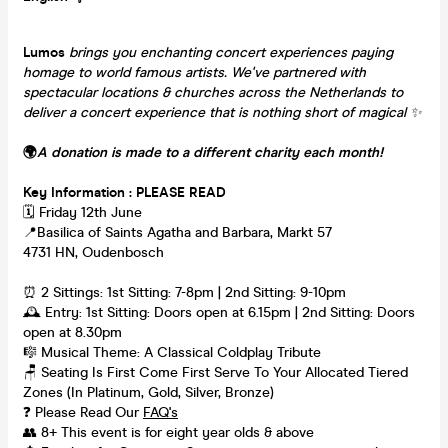
Lumos
brings you enchanting concert experiences paying
homage to world famous artists. We've partnered with
spectacular locations & churches across the Netherlands to
deliver a concert experience that is nothing short of magical ✨
🌍
A donation is made to a different charity each month!
Key Information : PLEASE READ
🗓️ Friday 12th June
📍Basilica of Saints Agatha and Barbara, Markt 57
4731 HN, Oudenbosch
⏰ 2 Sittings: 1st Sitting: 7-8pm | 2nd Sitting: 9-10pm
🕰 Entry: 1st Sitting: Doors open at 6.15pm | 2nd Sitting: Doors
open at 8.30pm
🎼 Musical Theme: A Classical Coldplay Tribute
🪑 Seating Is First Come First Serve To Your Allocated Tiered
Zones (In Platinum, Gold, Silver, Bronze)
❓ Please Read Our
FAQ's
👥 8+ This event is for eight year olds & above