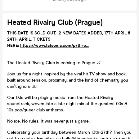
Nothing selected yet
Heated Rivalry Club (Prague)
THIS DATE IS SOLD OUT. 2 NEW DATES ADDED, 17TH APRIL &
24TH APRIL, TICKETS
HERE:
https://www.fatsoma.com/p/thro...
The Heated Rivalry Club is coming to Prague 🏒
Join us for a night inspired by the viral hit TV show and book,
built around tension, proximity, and the kind of chemistry you
can’t ignore ❤️‍🔥
Our DJs will be playing music from the Heated Rivalry
soundtrack, woven into a late night mix of the greatest 00s &
10s pop/queer club anthems.
No ice. No rules. It was never just a game.
Celebrating your birthday between March 13th-27th? Then you
get free entry. E-mail us on hello@throwbackevents.co.uk with