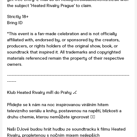
the subject ‘Heated Rivalry Prague' to claim.
Strictly 18+
Bring ID
*This event is a fan-made celebration and is not officially
affiliated with, endorsed by, or sponsored by the creators,
producers, or rights holders of the original show, book, or
soundtrack that inspired it. All trademarks and copyrighted
materials referenced remain the property of their respective
owners.
--------------------------------------------------------------------------------
------
Klub Heated Rivalry míří do Prahy 🏒
Přidejte se k nám na noc inspirovanou virálním hitem
televizního seriálu a knihy, postavenou na napětí, blízkosti a
druhu chemie, kterou nemůžete ignorovat ❤️‍🔥
Naši DJové budou hrát hudbu ze soundtracku k filmu Heated
Rivalry, propletenou s nočním mixem nejlepších