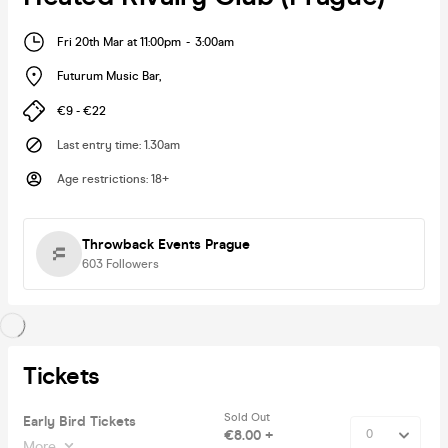
Fri 20th Mar at 11:00pm
-
3:00am
Futurum Music Bar
,
€9 - €22
Last entry time
:
1.30am
Age restrictions
:
18+
Throwback Events Prague
603
Followers
Tickets
Sold Out
Early Bird Tickets
€8.00 +
More