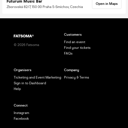
Futurum Music Bar
Open in Maps
Zborovská 82/7, 150 00 Praha 5-Smíchov, Czechia
Customers
Find an event
©
2026
Fatsoma
Find your tickets
FAQs
Organisers
Company
Ticketing and Event Marketing
Privacy & Terms
Sign in to Dashboard
Help
Connect
Instagram
Facebook