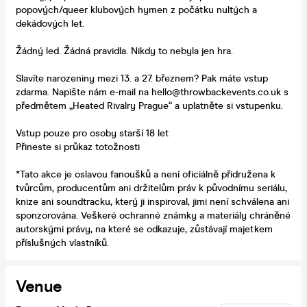
popových/queer klubových hymen z počátku nultých a
dekádových let.
Žádný led. Žádná pravidla. Nikdy to nebyla jen hra.
Slavíte narozeniny mezi 13. a 27. březnem? Pak máte vstup
zdarma. Napište nám e-mail na hello@throwbackevents.co.uk s
předmětem „Heated Rivalry Prague“ a uplatněte si vstupenku.
Vstup pouze pro osoby starší 18 let
Přineste si průkaz totožnosti
*Tato akce je oslavou fanoušků a není oficiálně přidružena k
tvůrcům, producentům ani držitelům práv k původnímu seriálu,
knize ani soundtracku, který ji inspiroval, jimi není schválena ani
sponzorována. Veškeré ochranné známky a materiály chráněné
autorskými právy, na které se odkazuje, zůstávají majetkem
příslušných vlastníků.
Venue